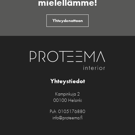
mielellämme!
Yhteydenottoon
Yhteystiedot
Kampinkuja 2
00100 Helsinki
Puh.
0105176880
info@proteema.fi