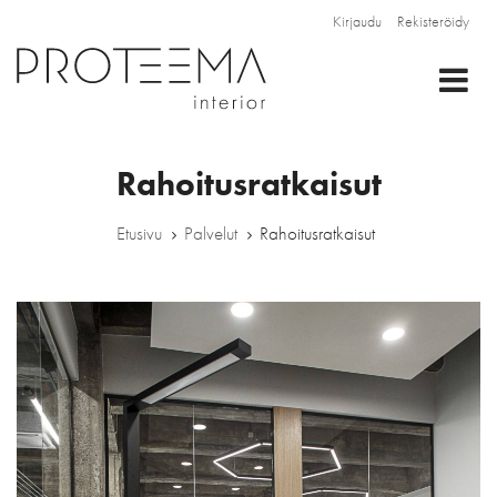
Kirjaudu
Rekisteröidy
Change Language
Rekisteröinti
Kirjaudu
Rahoitusratkaisut
Sähköpostiosoite
Nimi *
Etusivu
Palvelut
Rahoitusratkaisut
FI
Salasana
Sähköpostiosoite*
Puhelinnumero
Yritys