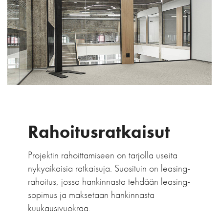
Viesti*
Salasana*
Rahoitusratkaisut
Vahvista salasana*
Projektin rahoittamiseen on tarjolla useita
nykyaikaisia ratkaisuja. Suosituin on leasing-
rahoitus, jossa hankinnasta tehdään leasing-
sopimus ja maksetaan hankinnasta
kuukausivuokraa.